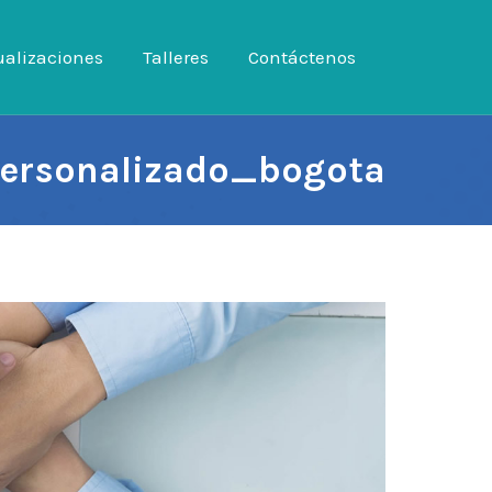
ualizaciones
tualizaciones
Talleres
Talleres
Contáctenos
Contáctenos
ersonalizado_bogota