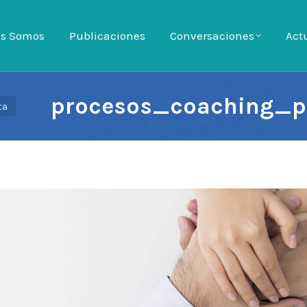
es Somos
es Somos
Publicaciones
Publicaciones
Conversaciones
Conversaciones
Act
Ac
procesos_coaching_p
ta