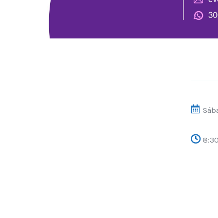
Sáb
8:3