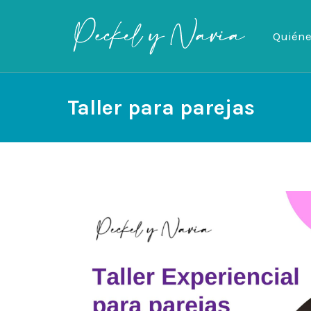
Quién
Quién
Taller para parejas
You are here: