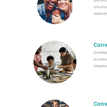
Son enc
círculo
relación
Conv
Diseñad
la comu
respetu
Conv