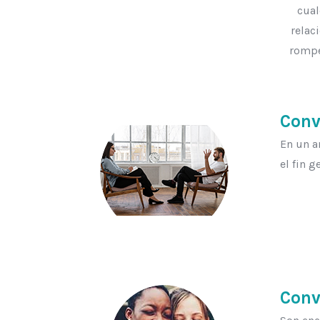
cual
relac
rompe
Conv
En un a
el fin 
Conv