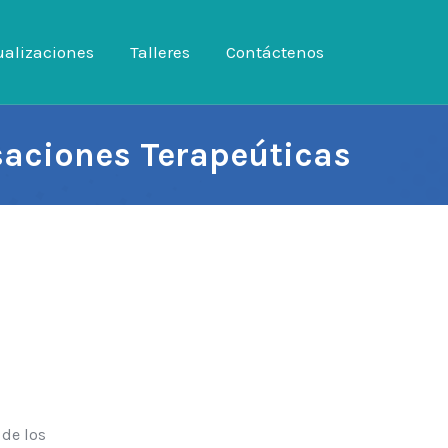
ualizaciones
tualizaciones
Talleres
Talleres
Contáctenos
Contáctenos
aciones Terapeúticas
 de los