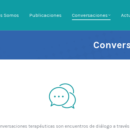
es Somos
es Somos
Publicaciones
Publicaciones
Conversaciones
Conversaciones
Act
Ac
Convers
nversaciones terapéuticas son encuentros de diálogo a través