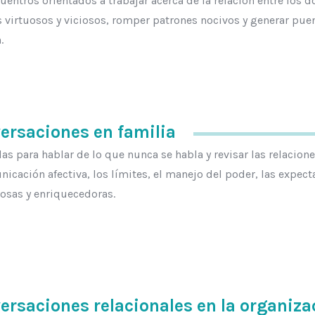
uentros orientados a trabajar acerca de la relación entre los d
s virtuosos y viciosos, romper patrones nocivos y generar puent
.
ersaciones en familia
as para hablar de lo que nunca se habla y revisar las relaciones
nicación afectiva, los límites, el manejo del poder, las expect
osas y enriquecedoras.
ersaciones relacionales en la organiza