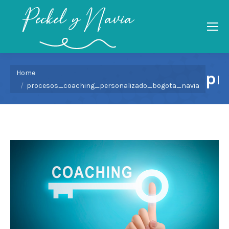
You are here:
Home
pr
procesos_coaching_personalizado_bogota_navia