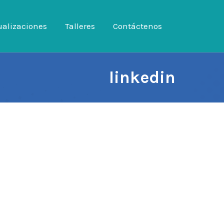
ualizaciones
tualizaciones
Talleres
Talleres
Contáctenos
Contáctenos
linkedin