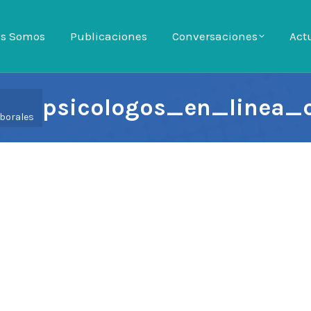
es Somos
es Somos
Publicaciones
Publicaciones
Conversaciones
Conversaciones
Act
Ac
psicologos_en_linea_c
borales