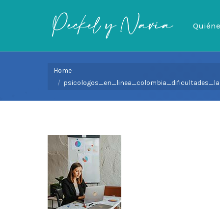
Quién
Quién
You are here:
Home
psicologos_en_linea_colombia_dificultades_la