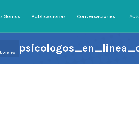
es Somos
es Somos
Publicaciones
Publicaciones
Conversaciones
Conversaciones
Act
Ac
psicologos_en_linea_c
borales